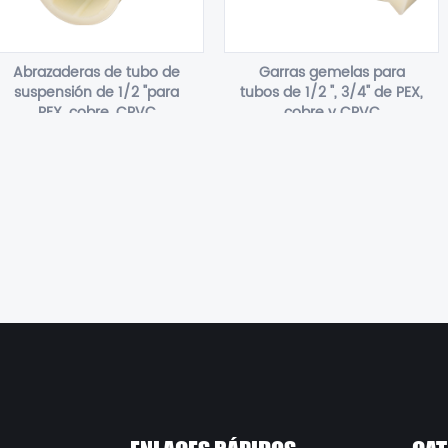
Abrazaderas de tubo de
Garras gemelas para
suspensión de 1/2 "para
tubos de 1/2 ", 3/4" de PEX,
PEX, cobre, CPVC
cobre y CPVC