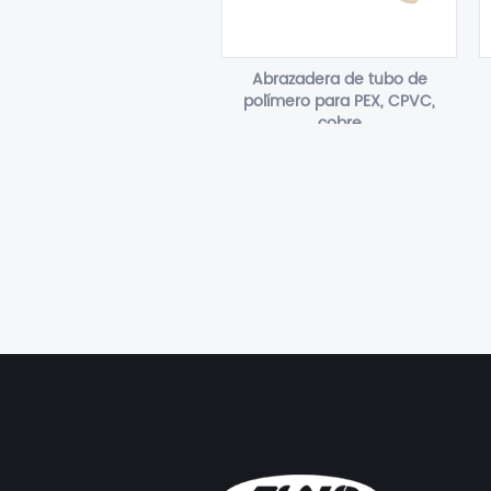
Abrazadera de tubo de
polímero para PEX, CPVC,
cobre