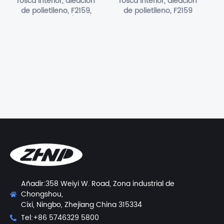
rosca interior, aleación
rosca interior, aleación
de polietileno, F2159,
de polietileno, F2159
Polifenilsulfona(PPSU)
Añadir:358 Weiyi W. Road, Zona industrial de
Chongshou,
Cixi, Ningbo, Zhejiang China 315334
Tel:+86 5746329 5800