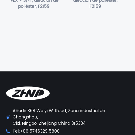
"PEX × 3/4", aleación de
aleación de poliéster,
poliéster, F2159
F2159
Añadir:358 Weiyi W. Road, Zona industrial de
Chongshou,
Cixi, Ningbo, Zhejiang China 315334
Tel:+86 5746329 5800