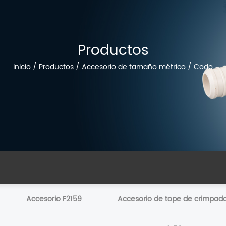
Productos
Inicio
/
Productos
/
Accesorio de tamaño métrico
/
Codo
Accesorio F2159
Accesorio de tope de crimpad