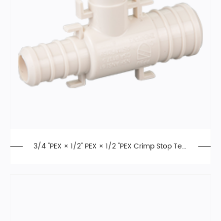
3/4 "PEX × 1/2" PEX × 1/2 "PEX Crimp Stop Tee,
aleación de poliéster, F2159