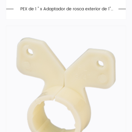
PEX de 1 " x Adaptador de rosca exterior de 1",
aleación de poliéster, Polifenilsulfona(PPSU)