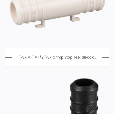
1 "PEX × 1" × 1/2 "PEX Crimp Stop Tee, aleación
de poliéster, F2159