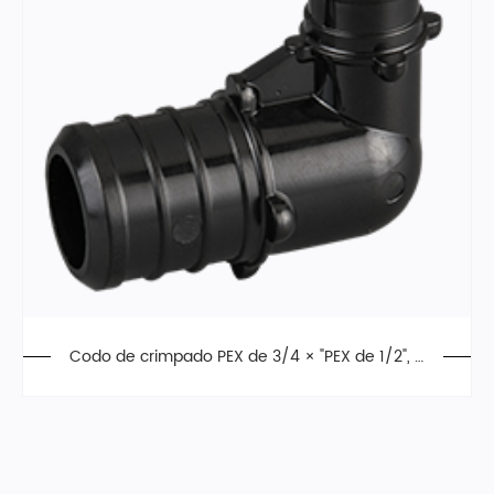
Codo de crimpado PEX de 3/4 × "PEX de 1/2", a
leación de poliéster, F2159, Polifenilsulfona(PPS
U)