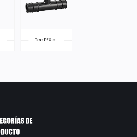
d
Tee PEX de
ó
1 "× 1" × 3/4
", accesorio
s de expans
ión, F1960
EGORÍAS DE
ODUCTO