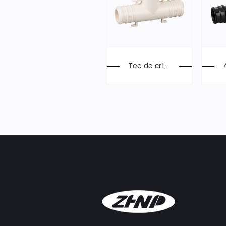
Tee de crim
pado de 3/
4 "PEX, alea
ción de poli
éster, F2159