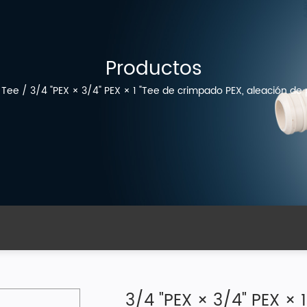
Productos
/
Tee
/
3/4 "PEX × 3/4" PEX × 1 "Tee de crimpado PEX, aleación de p
3/4 "PEX × 3/4" PEX × 