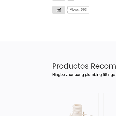
Views: 863
Productos Reco
Ningbo zhenpeng plumbing fittings 