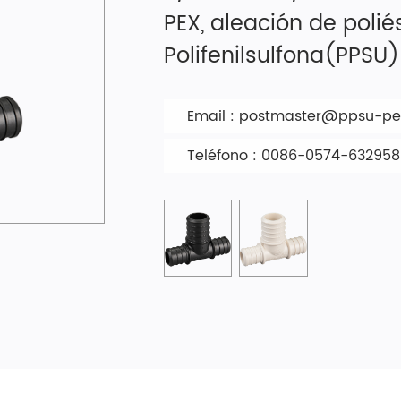
PEX, aleación de poliés
Polifenilsulfona(PPSU)
Email :
postmaster@ppsu-pex
Teléfono : 0086-0574-63295