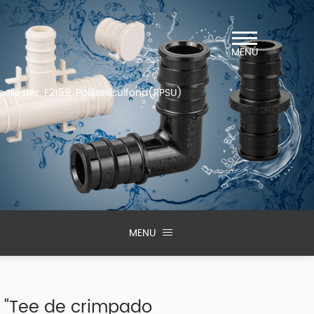
MENÚ
oliéster, F2159, Polifenilsulfona(PPSU)
MENU
1 "Tee de crimpado