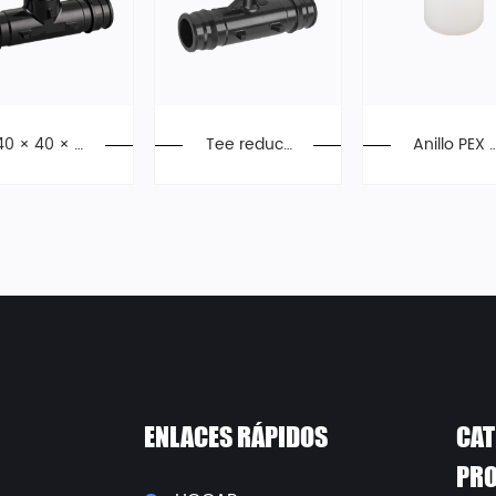
40 × 40 × 4
Tee reduct
Anillo PEX 
0 PEX Tee, a
ora 20 × 10
e expansi
ccesorios d
× 20, acces
n de 20 m
e expansió
orios de ex
m
n, PPSU
pansión, PP
SU
ENLACES RÁPIDOS
CAT
PR